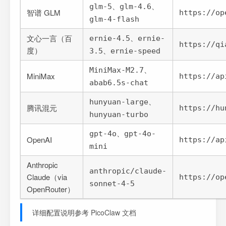
、
、
glm-5
glm-4.6
智谱 GLM
https://op
glm-4-flash
、
文心一言（百
ernie-4.5
ernie-
https://qi
度）
、
3.5
ernie-speed
、
MiniMax-M2.7
MiniMax
https://ap
abab6.5s-chat
、
hunyuan-large
腾讯混元
https://hu
hunyuan-turbo
、
gpt-4o
gpt-4o-
OpenAI
https://ap
mini
Anthropic
anthropic/claude-
Claude（via
https://op
sonnet-4-5
OpenRouter）
详细配置说明参考
PicoClaw 文档