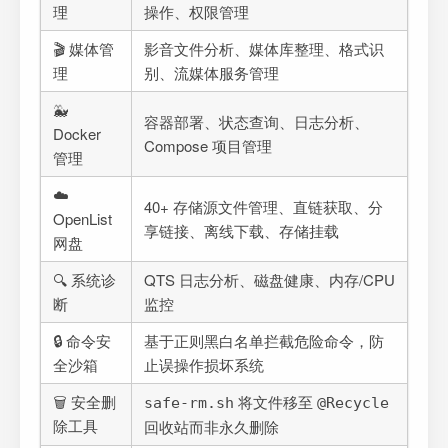
理
操作、权限管理
🎬 媒体管
影音文件分析、媒体库整理、格式识
理
别、流媒体服务管理
🐳
容器部署、状态查询、日志分析、
Docker
Compose 项目管理
管理
☁️
40+ 存储源文件管理、直链获取、分
OpenList
享链接、离线下载、存储挂载
网盘
🔍 系统诊
QTS 日志分析、磁盘健康、内存/CPU
断
监控
🔒 命令安
基于正则黑白名单拦截危险命令，防
全沙箱
止误操作损坏系统
🗑️ 安全删
将文件移至
safe-rm.sh
@Recycle
除工具
回收站而非永久删除