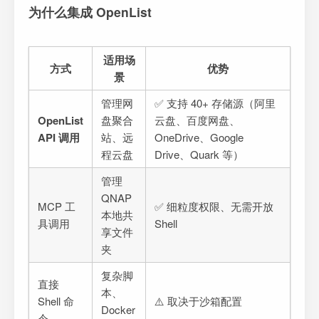
为什么集成 OpenList
适用场
方式
优势
景
管理网
✅ 支持 40+ 存储源（阿里
OpenList
盘聚合
云盘、百度网盘、
API 调用
站、远
OneDrive、Google
程云盘
Drive、Quark 等）
管理
QNAP
MCP 工
✅ 细粒度权限、无需开放
本地共
具调用
Shell
享文件
夹
复杂脚
直接
本、
Shell 命
⚠️ 取决于沙箱配置
Docker
令