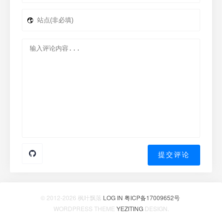
© 2012-2026 枫叶飘落
LOG IN
粤ICP备17009652号
WORDPRESS THEME
YEZITING
DESIGN.