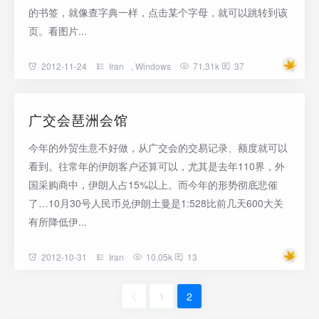
的书签，就像查字典一样，点击某个字母，就可以跳转到该
页。看图片...
2012-11-24
Iran
,
Windows
71.31k
37
广交会琶洲会馆
今年的外贸生意不好做，从广交会的交易记录、额度就可以
看到。往常年的伊朗客户还算可以，尤其是去年110界，外
国采购商中，伊朗人占15%以上。而今年的形势彻底悲催
了…10月30号人民币兑伊朗土曼是1:528比前几天600大关
有所降低伊...
2012-10-31
Iran
10.05k
13
1
2